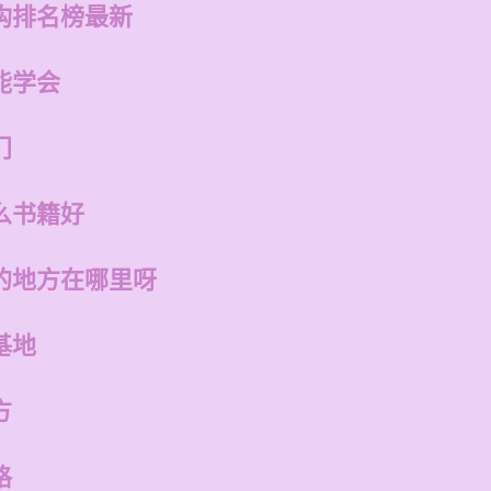
构排名榜最新
能学会
门
么书籍好
的地方在哪里呀
基地
方
格