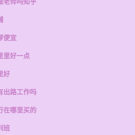
做老师吗知乎
铺
琴便宜
里里好一点
里好
有出路工作吗
行在哪里买的
训班